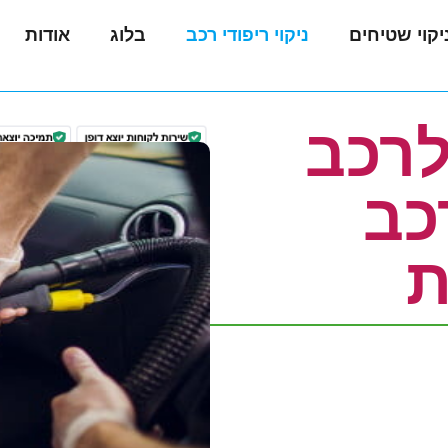
יקוי שטיחים
ניקוי ריפודי רכב
בלוג
אודות
לרכב
073-
הזמנת
שירות
3744732
/
כב
הדגמה
ת