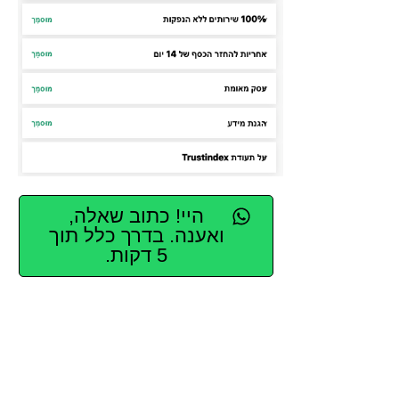
היי! כתוב שאלה,
ואענה. בדרך כלל תוך
5 דקות.