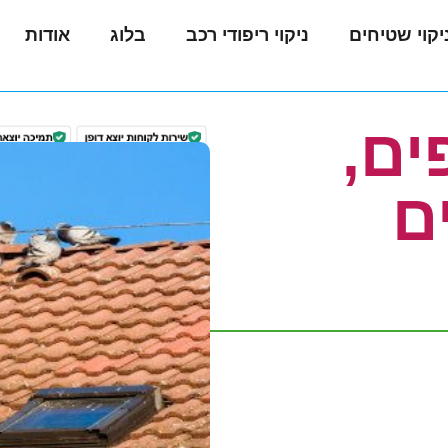
יקוי שטיחים
ניקוי ריפודי רכב
בלוג
אודות
ים,
שירות
073-
3744732
/
הדגמה
ים