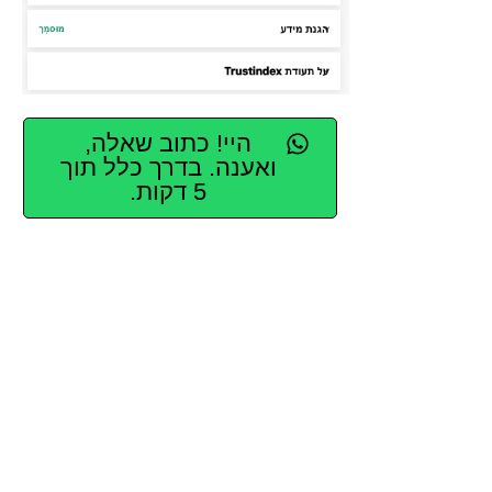
היי! כתוב שאלה,
ואענה. בדרך כלל תוך
5 דקות.